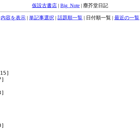
仮設古書店
|
Big_Note
|
塵芥堂日記
内容を表示
|
単記事選択
|
話題順一覧
|
日付順一覧
|
最近の一覧
15]
7]
3]
0]