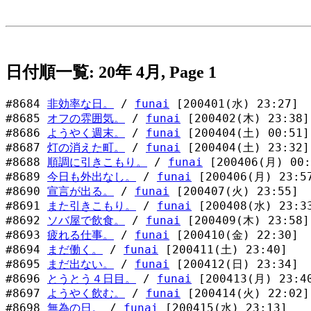
日付順一覧: 20年 4月, Page 1
#8684
非効率な日。
/
funai
[200401(水) 23:27]
#8685
オフの雰囲気。
/
funai
[200402(木) 23:38]
#8686
ようやく週末。
/
funai
[200404(土) 00:51]
#8687
灯の消えた町。
/
funai
[200404(土) 23:32]
#8688
順調に引きこもり。
/
funai
[200406(月) 00:
#8689
今日も外出なし。
/
funai
[200406(月) 23:5
#8690
宣言が出る。
/
funai
[200407(火) 23:55]
#8691
また引きこもり。
/
funai
[200408(水) 23:3
#8692
ソバ屋で飲食。
/
funai
[200409(木) 23:58]
#8693
疲れる仕事。
/
funai
[200410(金) 22:30]
#8694
まだ働く。
/
funai
[200411(土) 23:40]
#8695
まだ出ない。
/
funai
[200412(日) 23:34]
#8696
とうとう４日目。
/
funai
[200413(月) 23:4
#8697
ようやく飲む。
/
funai
[200414(火) 22:02]
#8698
無為の日。
/
funai
[200415(水) 23:13]