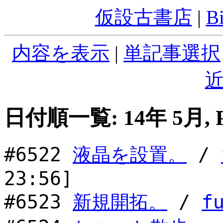
仮設古書店
|
B
内容を表示
|
単記事選択
日付順一覧: 14年 5月, P
#6522
液晶を設置。
/
23:56]
#6523
新規開拓。
/
f