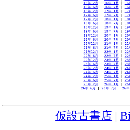
15年12月
 | 
16年 1月
 | 
16
16年 6月
 | 
16年 7月
 | 
16
16年12月
 | 
17年 1月
 | 
17
17年 6月
 | 
17年 7月
 | 
17
17年12月
 | 
18年 1月
 | 
18
18年 6月
 | 
18年 7月
 | 
18
18年12月
 | 
19年 1月
 | 
19
19年 6月
 | 
19年 7月
 | 
19
19年12月
 | 
20年 1月
 | 
20
20年 6月
 | 
20年 7月
 | 
20
20年12月
 | 
21年 1月
 | 
21
21年 6月
 | 
21年 7月
 | 
21
21年12月
 | 
22年 1月
 | 
22
22年 6月
 | 
22年 7月
 | 
22
22年12月
 | 
23年 1月
 | 
23
23年 6月
 | 
23年 7月
 | 
23
23年12月
 | 
24年 1月
 | 
24
24年 6月
 | 
24年 7月
 | 
24
24年12月
 | 
25年 1月
 | 
25
25年 6月
 | 
25年 7月
 | 
25
25年12月
 | 
26年 1月
 | 
26
26年 6月
 | 
26年 7月
 | 
26年
仮設古書店
|
B