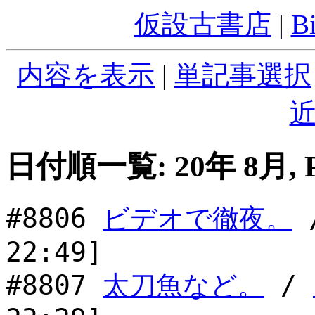
仮設古書店
|
B
内容を表示
|
単記事選択
日付順一覧: 20年 8月, P
#8806
ビデオで徹夜。
22:49]
#8807
太刀魚など。
/