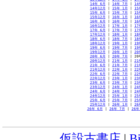
14年 6月
 | 
14年 7月
 | 
14
14年12月
 | 
15年 1月
 | 
15
15年 6月
 | 
15年 7月
 | 
15
15年12月
 | 
16年 1月
 | 
16
16年 6月
 | 
16年 7月
 | 
16
16年12月
 | 
17年 1月
 | 
17
17年 6月
 | 
17年 7月
 | 
17
17年12月
 | 
18年 1月
 | 
18
18年 6月
 | 
18年 7月
 | 
18
18年12月
 | 
19年 1月
 | 
19
19年 6月
 | 
19年 7月
 | 
19
19年12月
 | 
20年 1月
 | 
20
20年 6月
 | 
20年 7月
 | 
20
20年12月
 | 
21年 1月
 | 
21
21年 6月
 | 
21年 7月
 | 
21
21年12月
 | 
22年 1月
 | 
22
22年 6月
 | 
22年 7月
 | 
22
22年12月
 | 
23年 1月
 | 
23
23年 6月
 | 
23年 7月
 | 
23
23年12月
 | 
24年 1月
 | 
24
24年 6月
 | 
24年 7月
 | 
24
24年12月
 | 
25年 1月
 | 
25
25年 6月
 | 
25年 7月
 | 
25
25年12月
 | 
26年 1月
 | 
26
26年 6月
 | 
26年 7月
 | 
26年
仮設古書店
|
B