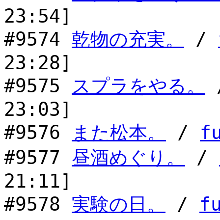
23:54]
#9574
乾物の充実。
/
23:28]
#9575
スプラをやる。
23:03]
#9576
また松本。
/
f
#9577
昼酒めぐり。
/
21:11]
#9578
実験の日。
/
f