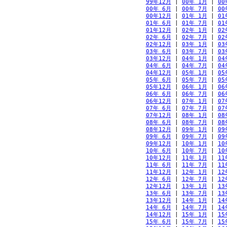
99年12月
 | 
00年 1月
 | 
00
00年 6月
 | 
00年 7月
 | 
00
00年12月
 | 
01年 1月
 | 
01
01年 6月
 | 
01年 7月
 | 
01
01年12月
 | 
02年 1月
 | 
02
02年 6月
 | 
02年 7月
 | 
02
02年12月
 | 
03年 1月
 | 
03
03年 6月
 | 
03年 7月
 | 
03
03年12月
 | 
04年 1月
 | 
04
04年 6月
 | 
04年 7月
 | 
04
04年12月
 | 
05年 1月
 | 
05
05年 6月
 | 
05年 7月
 | 
05
05年12月
 | 
06年 1月
 | 
06
06年 6月
 | 
06年 7月
 | 
06
06年12月
 | 
07年 1月
 | 
07
07年 6月
 | 
07年 7月
 | 
07
07年12月
 | 
08年 1月
 | 
08
08年 6月
 | 
08年 7月
 | 
08
08年12月
 | 
09年 1月
 | 
09
09年 6月
 | 
09年 7月
 | 
09
09年12月
 | 
10年 1月
 | 
10
10年 6月
 | 
10年 7月
 | 
10
10年12月
 | 
11年 1月
 | 
11
11年 6月
 | 
11年 7月
 | 
11
11年12月
 | 
12年 1月
 | 
12
12年 6月
 | 
12年 7月
 | 
12
12年12月
 | 
13年 1月
 | 
13
13年 6月
 | 
13年 7月
 | 
13
13年12月
 | 
14年 1月
 | 
14
14年 6月
 | 
14年 7月
 | 
14
14年12月
 | 
15年 1月
 | 
15
15年 6月
 | 
15年 7月
 | 
15