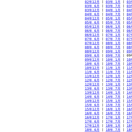
02年12月
 | 
03年 1月
 | 
03
03年 6月
 | 
03年 7月
 | 
03
03年12月
 | 
04年 1月
 | 
04
04年 6月
 | 
04年 7月
 | 
04
04年12月
 | 
05年 1月
 | 
05
05年 6月
 | 
05年 7月
 | 
05
05年12月
 | 
06年 1月
 | 
06
06年 6月
 | 
06年 7月
 | 
06
06年12月
 | 
07年 1月
 | 
07
07年 6月
 | 
07年 7月
 | 
07
07年12月
 | 
08年 1月
 | 
08
08年 6月
 | 
08年 7月
 | 
08
08年12月
 | 
09年 1月
 | 
09
09年 6月
 | 
09年 7月
 | 
09
09年12月
 | 
10年 1月
 | 
10
10年 6月
 | 
10年 7月
 | 
10
10年12月
 | 
11年 1月
 | 
11
11年 6月
 | 
11年 7月
 | 
11
11年12月
 | 
12年 1月
 | 
12
12年 6月
 | 
12年 7月
 | 
12
12年12月
 | 
13年 1月
 | 
13
13年 6月
 | 
13年 7月
 | 
13
13年12月
 | 
14年 1月
 | 
14
14年 6月
 | 
14年 7月
 | 
14
14年12月
 | 
15年 1月
 | 
15
15年 6月
 | 
15年 7月
 | 
15
15年12月
 | 
16年 1月
 | 
16
16年 6月
 | 
16年 7月
 | 
16
16年12月
 | 
17年 1月
 | 
17
17年 6月
 | 
17年 7月
 | 
17
17年12月
 | 
18年 1月
 | 
18
18年 6月
 | 
18年 7月
 | 
18