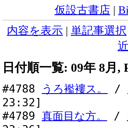
仮設古書店
|
B
内容を表示
|
単記事選択
日付順一覧: 09年 8月, P
#4788
うろ襤褸ス。
/
23:32]
#4789
真面目な方。
/