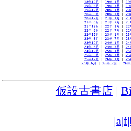
18年12月
 | 
19年 1月
 | 
19
19年 6月
 | 
19年 7月
 | 
19
19年12月
 | 
20年 1月
 | 
20
20年 6月
 | 
20年 7月
 | 
20
20年12月
 | 
21年 1月
 | 
21
21年 6月
 | 
21年 7月
 | 
21
21年12月
 | 
22年 1月
 | 
22
22年 6月
 | 
22年 7月
 | 
22
22年12月
 | 
23年 1月
 | 
23
23年 6月
 | 
23年 7月
 | 
23
23年12月
 | 
24年 1月
 | 
24
24年 6月
 | 
24年 7月
 | 
24
24年12月
 | 
25年 1月
 | 
25
25年 6月
 | 
25年 7月
 | 
25
25年12月
 | 
26年 1月
 | 
26
26年 6月
 | 
26年 7月
 | 
26年
仮設古書店
|
B
|a|f