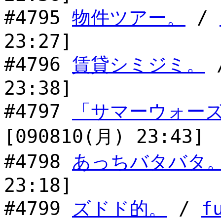
#4795
物件ツアー。
/
23:27]
#4796
賃貸シミジミ。
23:38]
#4797
「サマーウォー
[090810(月) 23:43]
#4798
あっちバタバタ
23:18]
#4799
ズドド的。
/
f