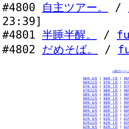
#4800
自主ツアー。
/
23:39]
#4801
半睡半醒。
/
f
#4802
だめそば。
/
f
←前のペー
96年 6月
 | 
96年 7月
 | 
96
96年12月
 | 
97年 1月
 | 
97
97年 6月
 | 
97年 7月
 | 
97
97年12月
 | 
98年 1月
 | 
98
98年 6月
 | 
98年 7月
 | 
98
98年12月
 | 
99年 1月
 | 
99
99年 6月
 | 
99年 7月
 | 
99
99年12月
 | 
00年 1月
 | 
00
00年 6月
 | 
00年 7月
 | 
00
00年12月
 | 
01年 1月
 | 
01
01年 6月
 | 
01年 7月
 | 
01
01年12月
 | 
02年 1月
 | 
02
02年 6月
 | 
02年 7月
 | 
02